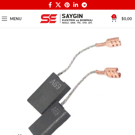
0
MENU
$
0,00