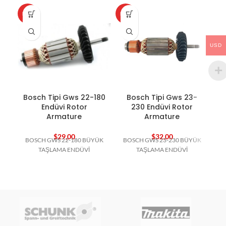
HOT
HOT
HO
USD
Bosch Tipi Gws 22-180
Bosch Tipi Gws 23-
B
Endüvi Rotor
230 Endüvi Rotor
Armature
Armature
$
29,00
$
32,00
BOSCH GWS 22-180 BÜYÜK
BOSCH GWS 23-230 BÜYÜK
TAŞLAMA ENDÜVİ
TAŞLAMA ENDÜVİ