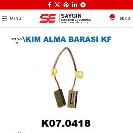
0
MENU
$
0,00
SOLD O
UT