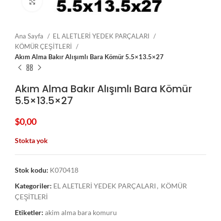
Click to enlarge
Ana Sayfa
EL ALETLERİ YEDEK PARÇALARI
KÖMÜR ÇEŞİTLERİ
Akım Alma Bakır Alışımlı Bara Kömür 5.5×13.5×27
Akım Alma Bakır Alışımlı Bara Kömür
5.5×13.5×27
$
0,00
Stokta yok
Stok kodu:
K070418
Kategoriler:
EL ALETLERİ YEDEK PARÇALARI
,
KÖMÜR
ÇEŞİTLERİ
Etiketler:
akim alma bara komuru