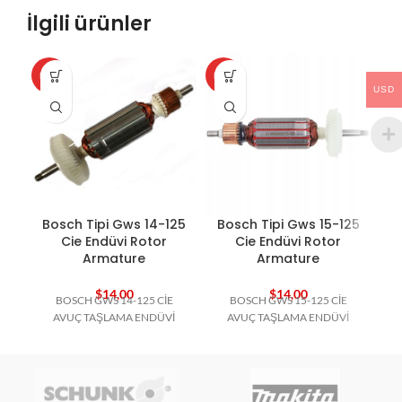
İlgili ürünler
HOT
HOT
HO
USD
Bosch Tipi Gws 14-125
Bosch Tipi Gws 15-125
B
Cie Endüvi Rotor
Cie Endüvi Rotor
Armature
Armature
$
14,00
$
14,00
BOSCH GWS 14-125 CİE
BOSCH GWS 15-125 CİE
B
AVUÇ TAŞLAMA ENDÜVİ
AVUÇ TAŞLAMA ENDÜVİ