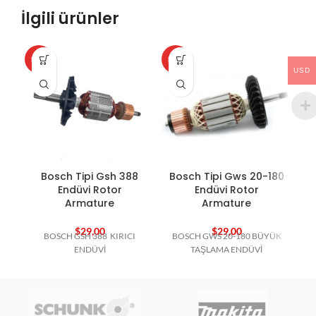
İlgili ürünler
HOT
HOT
HO
USD
Bosch Tipi Gsh 388
Bosch Tipi Gws 20-180
B
Endüvi Rotor
Endüvi Rotor
Armature
Armature
$
29,00
$
29,00
BOSCH GSH 388 KIRICI
BOSCH GWS 20-180 BÜYÜK
B
ENDÜVİ
TAŞLAMA ENDÜVİ