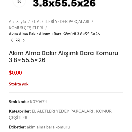
Click to enlarge
Ana Sayfa
EL ALETLERİ YEDEK PARÇALARI
KÖMÜR ÇEŞİTLERİ
Akım Alma Bakır Alışımlı Bara Kömürü 3.8×55.5×26
Akım Alma Bakır Alışımlı Bara Kömürü
3.8×55.5×26
$
0,00
Stokta yok
Stok kodu:
K070674
Kategoriler:
EL ALETLERİ YEDEK PARÇALARI
,
KÖMÜR
ÇEŞİTLERİ
Etiketler:
akim alma bara komuru