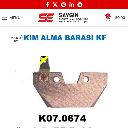
0
MENU
$
0,00
SOLD O
UT