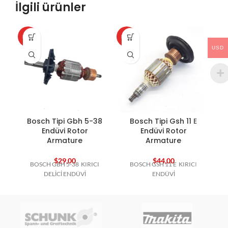
İlgili ürünler
HOT
HOT
HO
USD
Bosch Tipi Gbh 5-38
Bosch Tipi Gsh 11 E
B
Endüvi Rotor
Endüvi Rotor
Armature
Armature
$
29,00
$
44,00
BOSCH GBH 5-38 KIRICI
BOSCH GSH 11 E KIRICI
DELİCİ ENDÜVİ
ENDÜVİ