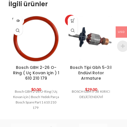
İlgili ürünler
SOLD O
HOT
HO
UT
USD
Bosch GBH 2-26 O-
Bosch Tipi Gbh 5-38
B
Ring ( Uç Kovan için ) 1
Endüvi Rotor
610 210 179
Armature
$
0,00
$
29,00
Bosch GBH 2-26 O-Ring ( Uç
BOSCH GBH 5-38 KIRICI
Kovan için ) Bosch Yedek Parça
DELİCİ ENDÜVİ
Bosch Spare Part 1 610 210
179