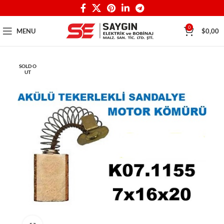
0
MENU
$
0,00
SOLD O
UT