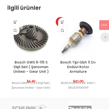
İlgili ürünler
HOT
HO
USD
Bosch GWS 9-115 S
Bosch Tipi Gbh 11 De
B
Dişli Seti ( Şanzıman
Endüvi Rotor
Ünitesi – Gear Unit )
Armature
$
6,40
$
41,00
Bosch GWS 9-115 S Dişli Seti (
BOSCH GBH 11 DE KIRICI
Şanzıman Ünitesi – Gear Unit )
DELİCİ ENDÜVİ