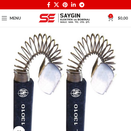
0
MENU
$
0,00