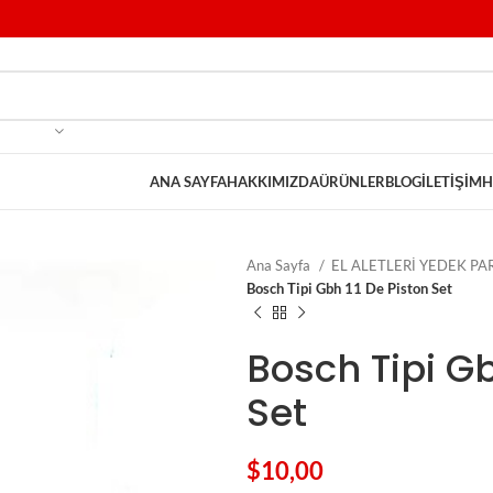
ANA SAYFA
HAKKIMIZDA
ÜRÜNLER
BLOG
İLETIŞIM
H
Ana Sayfa
EL ALETLERİ YEDEK P
Bosch Tipi Gbh 11 De Piston Set
Bosch Tipi Gb
Set
$
10,00