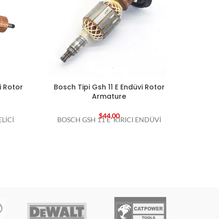
i Rotor
Bosch Tipi Gsh 11 E Endüvi Rotor
Bosc
Armature
$
44,00
LİCİ
BOSCH GSH 11 E KIRICI ENDÜVİ
BO