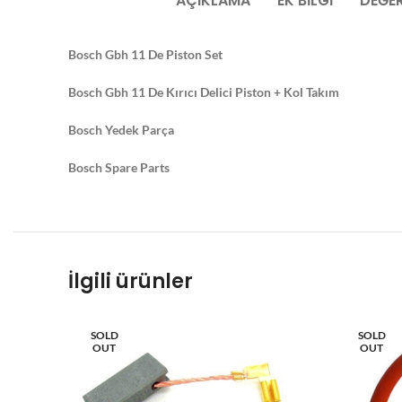
AÇIKLAMA
EK BILGI
DEĞER
Bosch Gbh 11 De Piston Set
Bosch Gbh 11 De Kırıcı Delici Piston + Kol Takım
Bosch Yedek Parça
Bosch Spare Parts
İlgili ürünler
SOLD
SOLD
OUT
OUT