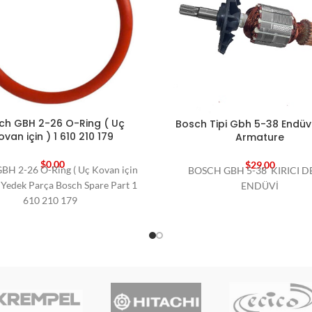
ch GBH 2-26 O-Ring ( Uç
Bosch Tipi Gbh 5-38 Endüv
ovan için ) 1 610 210 179
Armature
$
0,00
$
29,00
BH 2-26 O-Ring ( Uç Kovan için
BOSCH GBH 5-38 KIRICI DE
 Yedek Parça Bosch Spare Part 1
ENDÜVİ
610 210 179