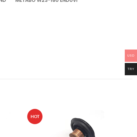
ND
METABO W23-180 ENDÜVİ
USD
TRY
HOT
HOT