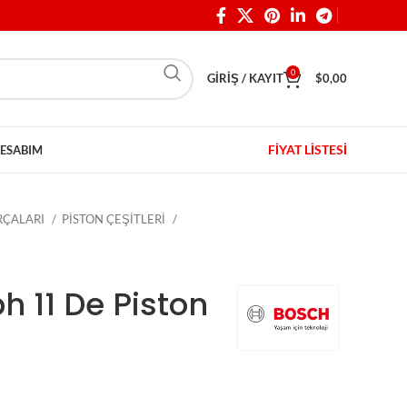
0
GIRIŞ / KAYIT
$
0,00
FİYAT LİSTESİ
ESABIM
ARÇALARI
PİSTON ÇEŞİTLERİ
h 11 De Piston