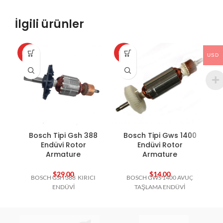
İlgili ürünler
HOT
HOT
HO
USD
Bosch Tipi Gsh 388
Bosch Tipi Gws 1400
B
Endüvi Rotor
Endüvi Rotor
Armature
Armature
$
29,00
$
14,00
BOSCH GSH 388 KIRICI
BOSCH GWS 1400 AVUÇ
B
ENDÜVİ
TAŞLAMA ENDÜVİ