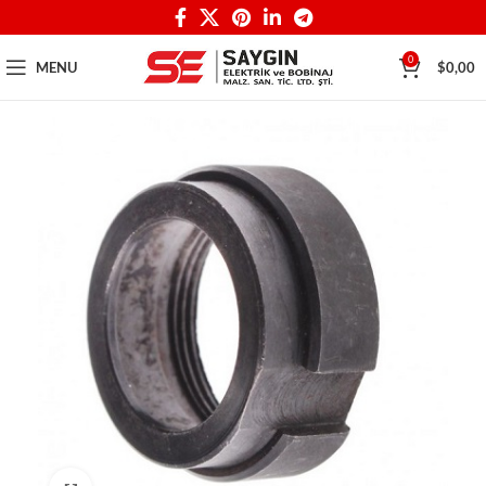
0
MENU
$
0,00