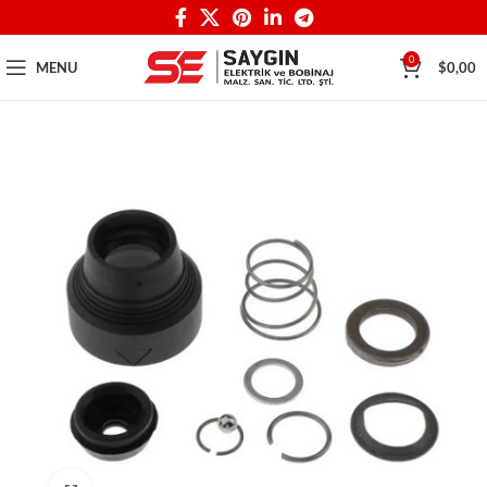
0
MENU
$
0,00