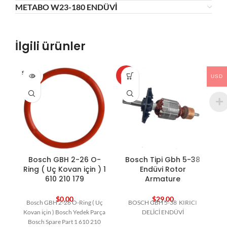
METABO W23-180 ENDÜVİ
İlgili ürünler
SOLD O
HOT
HO
USD
UT
Bosch GBH 2-26 O-
Bosch Tipi Gbh 5-38
Ring ( Uç Kovan için ) 1
Endüvi Rotor
610 210 179
Armature
$
0,00
$
29,00
Bosch GBH 2-26 O-Ring ( Uç
BOSCH GBH 5-38 KIRICI
Kovan için ) Bosch Yedek Parça
DELİCİ ENDÜVİ
Bosch Spare Part 1 610 210