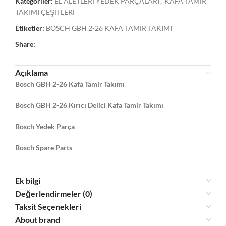
Kategoriler:
EL ALETLERİ YEDEK PARÇALARI
,
KAFA TAMİR
TAKIMI ÇEŞİTLERİ
Etiketler:
BOSCH GBH 2-26 KAFA TAMİR TAKIMI
Share:
Açıklama
Bosch GBH 2-26 Kafa Tamir Takımı
Bosch GBH 2-26 Kırıcı Delici Kafa Tamir Takımı
Bosch Yedek Parça
Bosch Spare Parts
Ek bilgi
Değerlendirmeler (0)
Taksit Seçenekleri
About brand