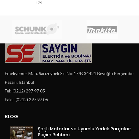
179
Emekyemez Mah. Sarızeybek Sk. No:17/B 34421 Beyoğlu Perşembe
Pazarı, İstanbul
Tel: (0212) 297 97 05
Faks: (0212) 297 97 06
BLOG
Şarjlı Motorlar ve Uyumlu Yedek Parçalar:
Seçim Rehberi