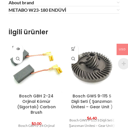
About brand
METABO W23-180 ENDÜVİ
İlgili ürünler
SOLD O
HO
USD
UT
Bosch GBH 2-24
Bosch GWS 9-115 S
Orjinal Kömür
Dişli Seti ( Şanzıman
(Sigortalı) Carbon
Ünitesi – Gear Unit )
Brush
$
6,40
Bosch GWS 9-115 S Dişli Seti (
B
$
0,00
Bosch GBH 2-24 Orjinal
Şanzıman Ünitesi – Gear Unit )