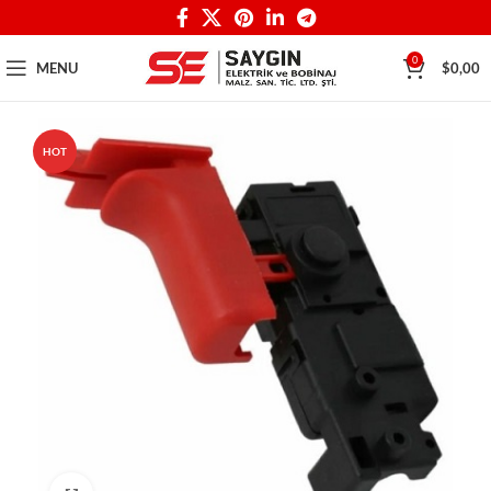
0
MENU
$
0,00
HOT