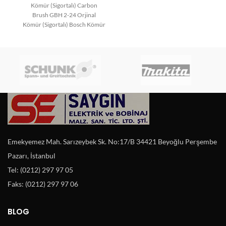
Kömür (Sigortalı) Carbon
Brush GBH 2-24 Orjinal
Kömür (Sigortalı) Bosch Kömür
Bosch Yedek Parça Carbon
Emekyemez Mah. Sarızeybek Sk. No:17/B 34421 Beyoğlu Perşembe
Pazarı, İstanbul
Tel: (0212) 297 97 05
Faks: (0212) 297 97 06
BLOG