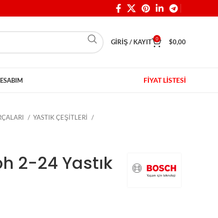
0
GIRIŞ / KAYIT
$
0,00
FİYAT LİSTESİ
ESABIM
ARÇALARI
YASTIK ÇEŞİTLERİ
bh 2-24 Yastık