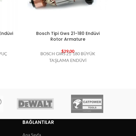
Endüvi
Bosch Tipi Gws 21-180 Endüvi
Bosch
Rotor Armature
$
29,00
VUÇ
BOSCH GWS 21-180 BÜYÜK
BOSC
TAŞLAMA ENDÜVİ
BAĞLANTILAR
Ana Sayfa