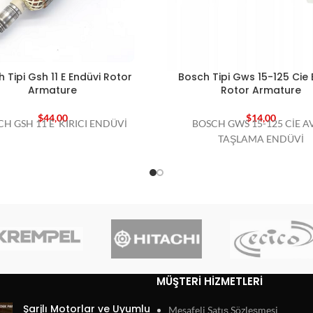
 Tipi Gsh 11 E Endüvi Rotor
Bosch Tipi Gws 15-125 Cie 
Armature
Rotor Armature
$
44,00
$
14,00
H GSH 11 E KIRICI ENDÜVİ
BOSCH GWS 15-125 CİE A
TAŞLAMA ENDÜVİ
MÜŞTERI HIZMETLERI
Şarjlı Motorlar ve Uyumlu
Mesafeli Satış Sözleşmesi