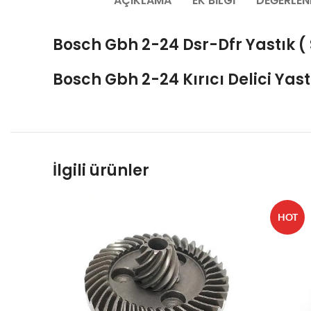
AÇIKLAMA
EK BILGI
DEĞERLEN
Bosch Gbh 2-24 Dsr-Dfr Yastık ( 
Bosch Gbh 2-24 Kırıcı Delici
Yast
İlgili ürünler
HOT