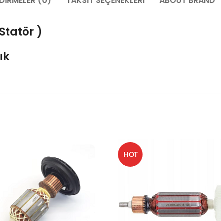
DIRMELER (0)
TAKSIT SEÇENEKLERI
ABOUT BRAND
Statör )
ık
HOT