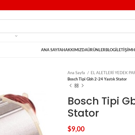
ANA SAYFA
HAKKIMIZDA
ÜRÜNLER
BLOG
İLETIŞIM
H
Ana Sayfa
EL ALETLERİ YEDEK P
Bosch Tipi Gbh 2-24 Yastık Stator
Bosch Tipi G
Stator
$
9,00