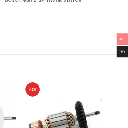
BOSCH GBH 2-24 YASTIK STATOR
USD
TRY
HOT
HOT