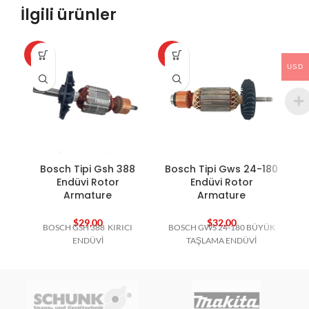
İlgili ürünler
HOT
HOT
HO
USD
Bosch Tipi Gsh 388
Bosch Tipi Gws 24-180
Endüvi Rotor
Endüvi Rotor
Armature
Armature
$
29,00
$
32,00
BOSCH GSH 388 KIRICI
BOSCH GWS 24-180 BÜYÜK
B
ENDÜVİ
TAŞLAMA ENDÜVİ