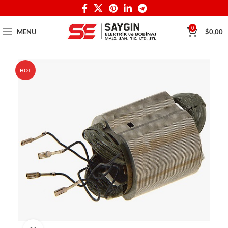
0
MENU
$
0,00
HOT