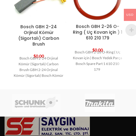
USD
Bosch GBH 2-26 O-
Bosch GBH 2-24
Ring ( Uç Kovan için ) 1
Orjinal Kömür
610 210 179
(Sigortalı) Carbon
Brush
$
0,00
Bosch GBH 2-26 O-Ring ( Uç
Bo
$
0,00
Kovan için ) Bosch Yedek Parça
Bosch GBH 2-24 Orjinal
Şa
Bosch Spare Part 1 610 210
Kömür (Sigortalı) Carbon
179
Brush GBH 2-24 Orjinal
Kömür (Sigortalı) Bosch Kömür
Bosch Yedek Parça Carbon