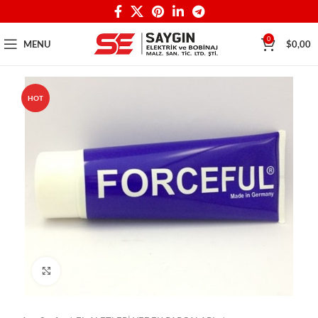
0
MENU
$
0,00
HOT
Click to enlarge