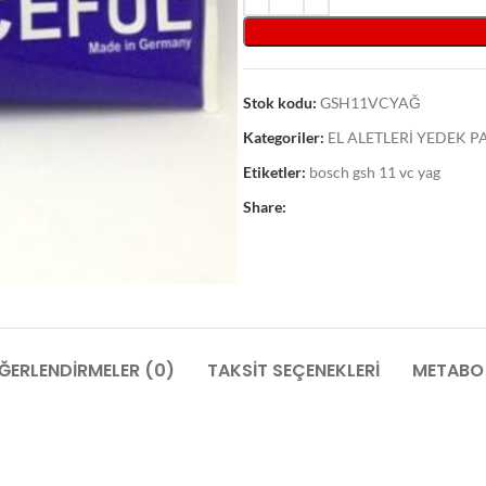
Stok kodu:
GSH11VCYAĞ
Kategoriler:
EL ALETLERİ YEDEK 
Etiketler:
bosch gsh 11 vc yag
Share:
ĞERLENDIRMELER (0)
TAKSIT SEÇENEKLERI
METABO 