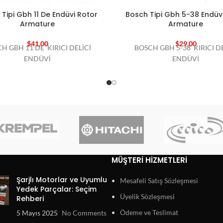
Tipi Gbh 11 De Endüvi Rotor
Bosch Tipi Gbh 5-38 Endüv
Armature
Armature
$
41,00
$
29,00
H GBH 11 DE KIRICI DELİCİ
BOSCH GBH 5-38 KIRICI DE
ENDÜVİ
ENDÜVİ
MÜŞTERI HIZMETLERI
Şarjlı Motorlar ve Uyumlu
Mesafeli Satış Sözleşmesi
Yedek Parçalar: Seçim
Üyelik Sözleşmesi
Rehberi
Ödeme ve Teslimat
5 Mayıs 2025
No Comments