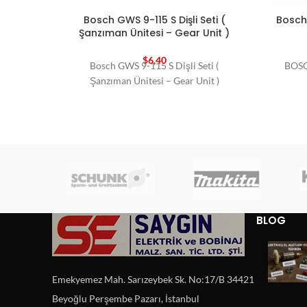
Bosch GWS 9-115 S Dişli Seti (
Bosch 
Şanzıman Ünitesi – Gear Unit )
$
6,40
Bosch GWS 9-115 S Dişli Seti (
BOSC
Şanzıman Ünitesi – Gear Unit )
BLOG
Emekyemez Mah. Sarızeybek Sk. No:17/B 34421
Beyoğlu Perşembe Pazarı, İstanbul