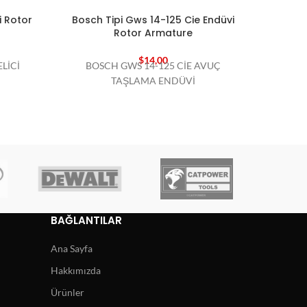
i Rotor
Bosch Tipi Gws 14-125 Cie Endüvi
Bosch 
Rotor Armature
$
14,00
LİCİ
BOSCH GWS 14-125 CİE AVUÇ
BOS
TAŞLAMA ENDÜVİ
BAĞLANTILAR
Ana Sayfa
Hakkımızda
Ürünler