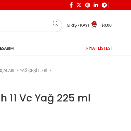
0
GIRIŞ / KAYIT
$
0,00
FİYAT LİSTESİ
ESABIM
ARÇALARI
YAĞ ÇEŞİTLERİ
h 11 Vc Yağ 225 ml