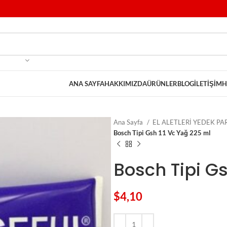
ANA SAYFA
HAKKIMIZDA
ÜRÜNLER
BLOG
İLETIŞIM
H
Ana Sayfa
EL ALETLERİ YEDEK P
Bosch Tipi Gsh 11 Vc Yağ 225 ml
Bosch Tipi Gs
$
4,10