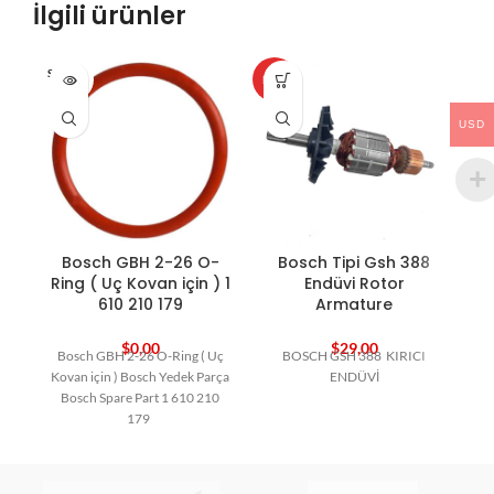
İlgili ürünler
SOLD O
HOT
HO
UT
USD
Bosch GBH 2-26 O-
Bosch Tipi Gsh 388
B
Ring ( Uç Kovan için ) 1
Endüvi Rotor
610 210 179
Armature
$
0,00
$
29,00
Bosch GBH 2-26 O-Ring ( Uç
BOSCH GSH 388 KIRICI
Kovan için ) Bosch Yedek Parça
ENDÜVİ
Bosch Spare Part 1 610 210
179