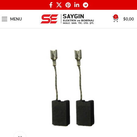
0
MENU
$
0,00