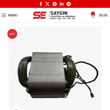
0
MENU
$
0,00
HOT