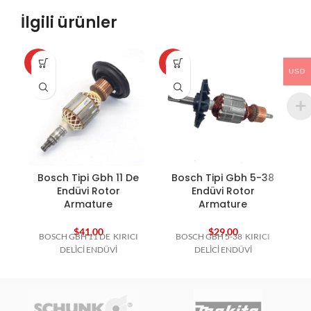
İlgili ürünler
HOT
HOT
HO
USD
Bosch Tipi Gbh 11 De
Bosch Tipi Gbh 5-38
Endüvi Rotor
Endüvi Rotor
Armature
Armature
$
41,00
$
29,00
BOSCH GBH 11 DE KIRICI
BOSCH GBH 5-38 KIRICI
DELİCİ ENDÜVİ
DELİCİ ENDÜVİ