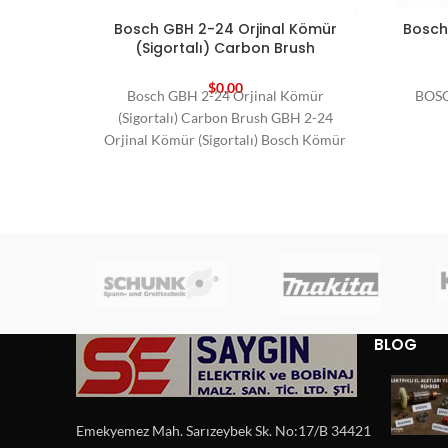
Bosch GBH 2-24 Orjinal Kömür
Bosch 
(Sigortalı) Carbon Brush
$
0,00
Bosch GBH 2-24 Orjinal Kömür
BOSC
(Sigortalı) Carbon Brush GBH 2-24
Orjinal Kömür (Sigortalı) Bosch Kömür
Bosch Yedek Parça Carbon
BLOG
Emekyemez Mah. Sarızeybek Sk. No:17/B 34421