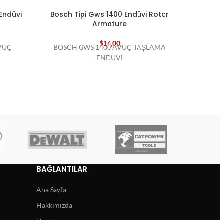
Endüvi
Bosch Tipi Gws 1400 Endüvi Rotor
Bosch 
Armature
$
14,00
VUÇ
BOSCH GWS 1400 AVUÇ TAŞLAMA
BOSCH
ENDÜVİ
BAĞLANTILAR
Ana Sayfa
Hakkımızda