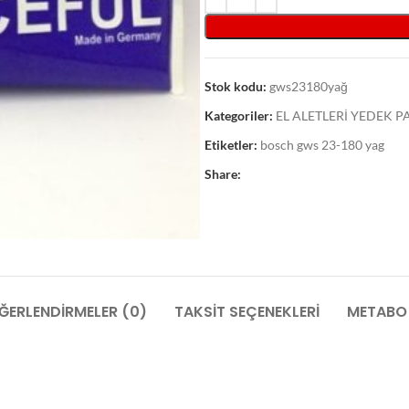
Stok kodu:
gws23180yağ
Kategoriler:
EL ALETLERİ YEDEK 
Etiketler:
bosch gws 23-180 yag
Share:
ĞERLENDIRMELER (0)
TAKSIT SEÇENEKLERI
METABO 