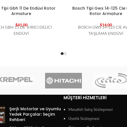
Tipi Gbh 11 De Endüvi Rotor
Bosch Tipi Gws 14-125 Cie 
Armature
Rotor Armature
$
41,00
$
14,00
H GBH 11 DE KIRICI DELİCİ
BOSCH GWS 14-125 CİE A
ENDÜVİ
TAŞLAMA ENDÜVİ
MÜŞTERI HIZMETLERI
Şarjlı Motorlar ve Uyumlu
Mesafeli Satış Sözleşmesi
Yedek Parçalar: Seçim
Üyelik Sözleşmesi
Rehberi