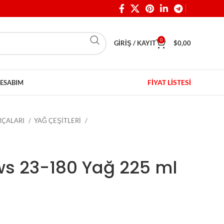
0
GIRIŞ / KAYIT
$
0,00
FİYAT LİSTESİ
ESABIM
ARÇALARI
YAĞ ÇEŞİTLERİ
ws 23-180 Yağ 225 ml