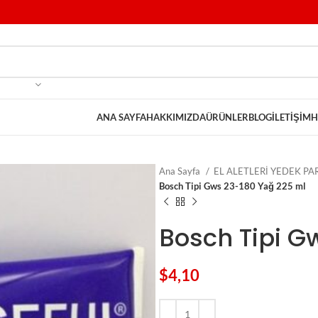
ANA SAYFA
HAKKIMIZDA
ÜRÜNLER
BLOG
İLETIŞIM
H
Ana Sayfa
EL ALETLERİ YEDEK P
Bosch Tipi Gws 23-180 Yağ 225 ml
Bosch Tipi G
$
4,10