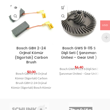
SOLD O
HO
UT
USD
Bosch GBH 2-24
Bosch GWS 9-115 S
Orjinal Kömür
Dişli Seti ( Şanzıman
(Sigortalı) Carbon
Ünitesi – Gear Unit )
Brush
$
6,40
Bosch GWS 9-115 S Dişli Seti (
$
0,00
Bosch GBH 2-24 Orjinal
Şanzıman Ünitesi – Gear Unit )
Kömür (Sigortalı) Carbon
Brush GBH 2-24 Orjinal
Kömür (Sigortalı) Bosch Kömür
Bosch Yedek Parça Carbon