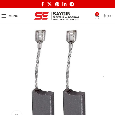
0
MENU
$
0,00