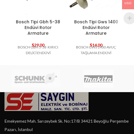
USD
Bosch Tipi Gbh 5-38
Bosch Tipi Gws 1400
B
Endüvi Rotor
Endüvi Rotor
Armature
Armature
$
29,00
$
14,00
BOSCH GBH 5-38 KIRICI
BOSCH GWS 1400 AVUÇ
B
DELİCİ ENDÜVİ
TAŞLAMA ENDÜVİ
Emekyemez Mah. Sarızeybek Sk. No:17/B 34421 Beyoğlu Perşembe
Pazarı, İstanbul