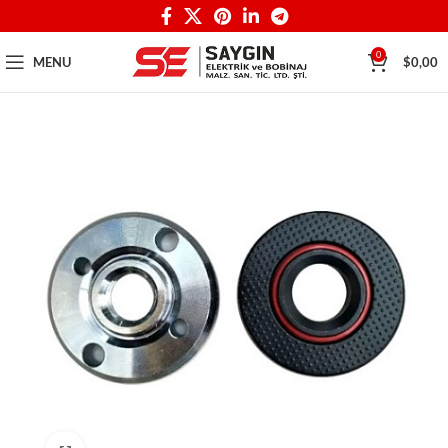
0
MENU
$
0,00