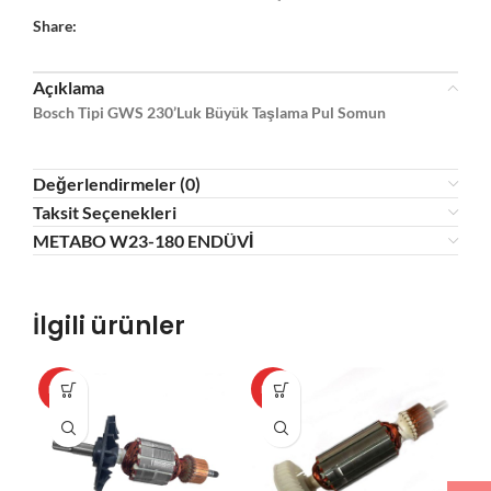
Share:
Açıklama
Bosch Tipi GWS 230’Luk Büyük Taşlama Pul Somun
Değerlendirmeler (0)
Taksit Seçenekleri
METABO W23-180 ENDÜVİ
İlgili ürünler
HOT
HOT
HO