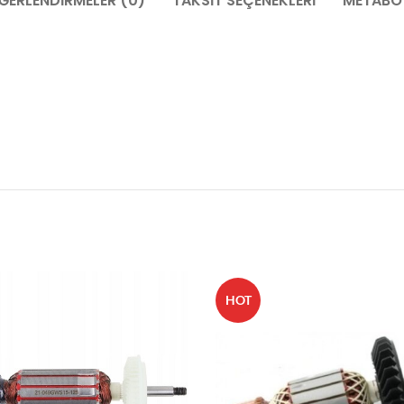
ĞERLENDIRMELER (0)
TAKSIT SEÇENEKLERI
METABO 
HOT