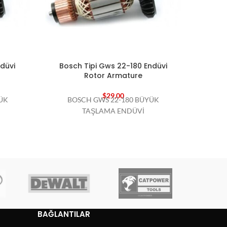
düvi
Bosch Tipi Gws 22-180 Endüvi
Bosc
Rotor Armature
$
29,00
ÜK
BOSCH GWS 22-180 BÜYÜK
BO
TAŞLAMA ENDÜVİ
BAĞLANTILAR