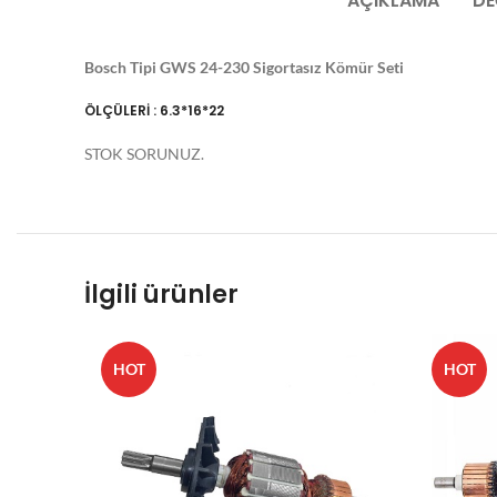
AÇIKLAMA
DE
Bosch Tipi GWS 24-230 Sigortasız Kömür Seti
ÖLÇÜLERİ : 6.3*16*22
STOK SORUNUZ.
İlgili ürünler
HOT
HOT