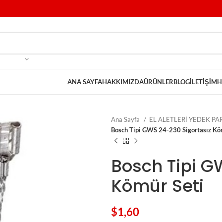
ANA SAYFA
HAKKIMIZDA
ÜRÜNLER
BLOG
İLETIŞIM
H
Ana Sayfa
EL ALETLERİ YEDEK P
Bosch Tipi GWS 24-230 Sigortasız Kö
Bosch Tipi G
Kömür Seti
$
1,60