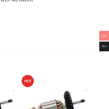
W23-180 ENDÜVİ
USD
TRY
HOT
HOT