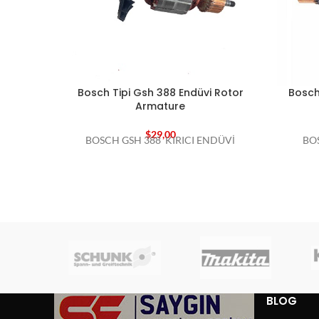
Bosch Tipi Gsh 388 Endüvi Rotor
Bosch
Armature
$
29,00
BOSCH GSH 388 KIRICI ENDÜVİ
BO
BLOG