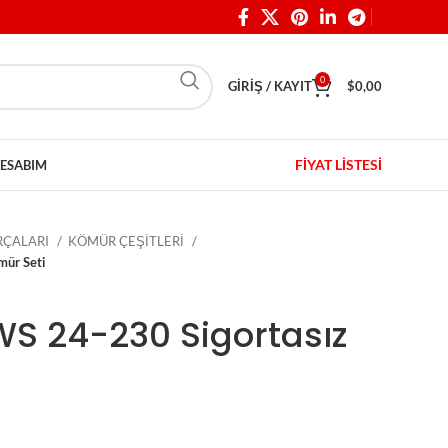
0
GIRIŞ / KAYIT
$
0,00
FİYAT LİSTESİ
ESABIM
ARÇALARI
KÖMÜR ÇEŞİTLERİ
mür Seti
WS 24-230 Sigortasız