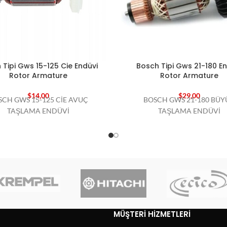
 Tipi Gws 15-125 Cie Endüvi
Bosch Tipi Gws 21-180 En
Rotor Armature
Rotor Armature
$
14,00
$
29,00
SCH GWS 15-125 CİE AVUÇ
BOSCH GWS 21-180 BÜY
TAŞLAMA ENDÜVİ
TAŞLAMA ENDÜVİ
MÜŞTERI HIZMETLERI