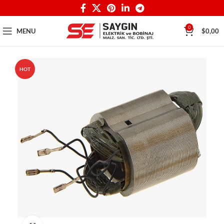
0
MENU
$
0,00
HOT