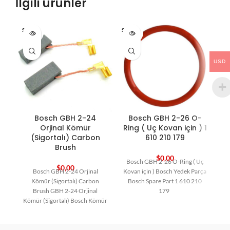
İlgili ürünler
SOLD O
SOLD O
HO
UT
UT
USD
Bosch GBH 2-26 O-
Bosch GBH 2-24
B
Ring ( Uç Kovan için ) 1
Orjinal Kömür
610 210 179
(Sigortalı) Carbon
Brush
$
0,00
Bosch GBH 2-26 O-Ring ( Uç
$
0,00
Kovan için ) Bosch Yedek Parça
Bosch GBH 2-24 Orjinal
Bosch Spare Part 1 610 210
Kömür (Sigortalı) Carbon
179
Brush GBH 2-24 Orjinal
Kömür (Sigortalı) Bosch Kömür
Bosch Yedek Parça Carbon