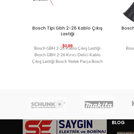
Bosch Tipi Gbh 2-26 Kablo Çıkış
Bosch
Lastiği
$
0,88
Bosch GBH 2-26 Kablo Çıkış Lastiği
Bosc
Bosch GBH 2-26 Kırıcı Delici Kablo
Çıkış Lastiği Bosch Yedek Parça Bosch
Spare Parts
BLOG