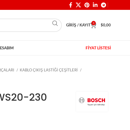
0
GIRIŞ / KAYIT
$
0,00
FİYAT LİSTESİ
ESABIM
ARÇALARI
KABLO ÇIKIŞ LASTİĞİ ÇEŞİTLERİ
GWS20-230