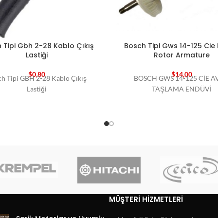
 Tipi Gbh 2-28 Kablo Çıkış
Bosch Tipi Gws 14-125 Cie 
Lastiği
Rotor Armature
$
0,80
$
14,00
h Tipi GBH 2-28 Kablo Çıkış
BOSCH GWS 14-125 CİE A
Lastiği
TAŞLAMA ENDÜVİ
MÜŞTERI HIZMETLERI