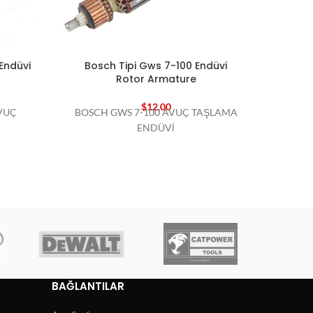
Endüvi
Bosch Tipi Gws 7-100 Endüvi
Bosch 
Rotor Armature
$
12,00
VUÇ
BOSCH GWS 7-100 AVUÇ TAŞLAMA
BOSC
ENDÜVİ
BAĞLANTILAR