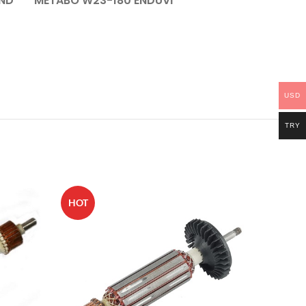
ND
METABO W23-180 ENDÜVİ
USD
TRY
HOT
HOT