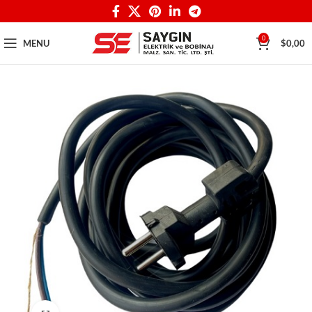
0
MENU
$
0,00