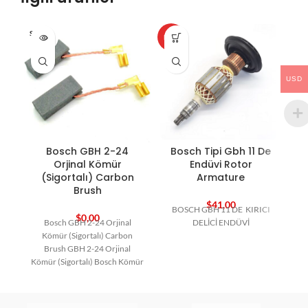
SOLD O
HOT
HO
UT
USD
Bosch GBH 2-24
Bosch Tipi Gbh 11 De
Orjinal Kömür
Endüvi Rotor
(Sigortalı) Carbon
Armature
Brush
$
41,00
BOSCH GBH 11 DE KIRICI
$
0,00
Bosch GBH 2-24 Orjinal
DELİCİ ENDÜVİ
Kömür (Sigortalı) Carbon
Brush GBH 2-24 Orjinal
Kömür (Sigortalı) Bosch Kömür
Bosch Yedek Parça Carbon