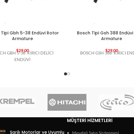
Tipi Gbh 5-38 Endüvi Rotor
Bosch Tipi Gsh 388 Endüvi
Armature
Armature
$
29,00
$
29,00
CH GBH 5-38 KIRICI DELİCİ
BOSCH GSH 388 KIRICI EN
ENDÜVİ
MÜŞTERI HIZMETLERI
Şarjlı Motorlar ve Uyumlu
Mesafeli Satış Sözleşmesi