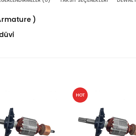
EĞERLENDIRMELER (0)
TAKSIT SEÇENEKLERI
DEWALT
 Armature )
düvi
HOT