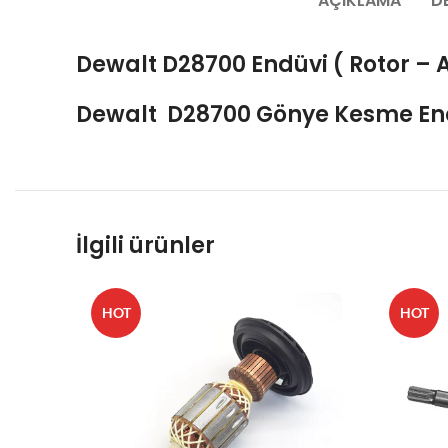
AÇIKLAMA
D
Dewalt D28700
Endüvi ( Rotor –
Dewalt D28700
Gönye Kesme
En
İlgili ürünler
HOT
HOT