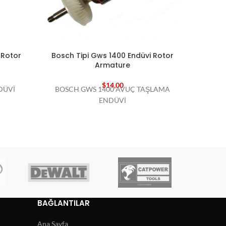
 Rotor
Bosch Tipi Gws 1400 Endüvi Rotor
Bosch 
Armature
$
14,00
DÜVİ
BOSCH GWS 1400 AVUÇ TAŞLAMA
BOSCH
ENDÜVİ
BAĞLANTILAR
Ana Sayfa