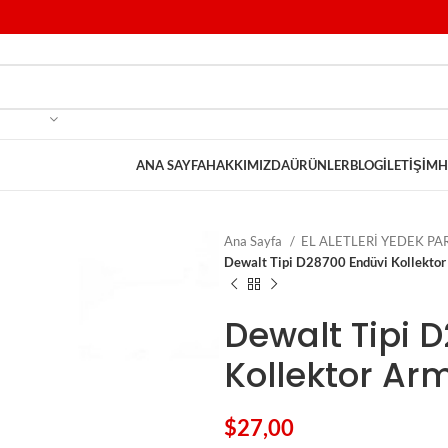
ANA SAYFA
HAKKIMIZDA
ÜRÜNLER
BLOG
İLETIŞIM
H
Ana Sayfa
EL ALETLERİ YEDEK P
Dewalt Tipi D28700 Endüvi Kollektor
Dewalt Tipi 
Kollektor Ar
$
27,00