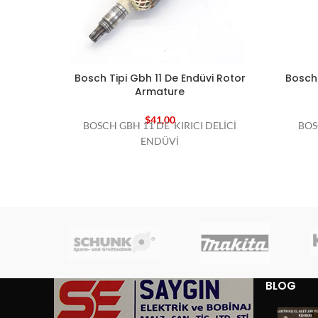
Bosch Tipi Gbh 11 De Endüvi Rotor
Bosch 
Armature
$
41,00
BOSCH GBH 11 DE KIRICI DELİCİ
BOS
ENDÜVİ
BLOG