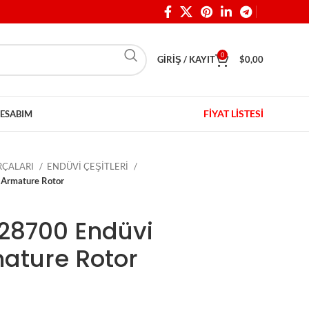
0
GIRIŞ / KAYIT
$
0,00
FİYAT LİSTESİ
ESABIM
ARÇALARI
ENDÜVİ ÇEŞİTLERİ
 Armature Rotor
D28700 Endüvi
mature Rotor