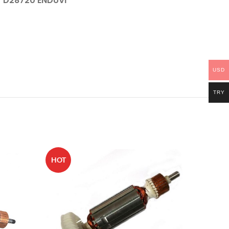
 D28720 ENDÜVİ
USD
TRY
HOT
HOT