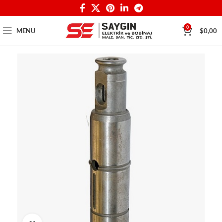
0
MENU
$
0,00