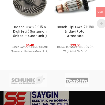
USD
Bosch GWS 9-115 S
Bosch Tipi Gws 21-180
B
Dişli Seti ( Şanzıman
Endüvi Rotor
Ünitesi – Gear Unit )
Armature
$
6,40
$
29,00
Bosch GWS 9-115 S Dişli Seti (
BOSCH GWS 21-180 BÜYÜK
Şanzıman Ünitesi – Gear Unit )
TAŞLAMA ENDÜVİ