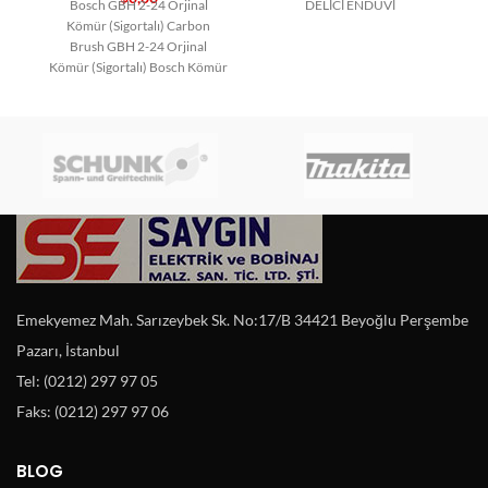
Bosch GBH 2-24 Orjinal
DELİCİ ENDÜVİ
Kömür (Sigortalı) Carbon
Brush GBH 2-24 Orjinal
Kömür (Sigortalı) Bosch Kömür
Bosch Yedek Parça Carbon
Emekyemez Mah. Sarızeybek Sk. No:17/B 34421 Beyoğlu Perşembe
Pazarı, İstanbul
Tel: (0212) 297 97 05
Faks: (0212) 297 97 06
BLOG