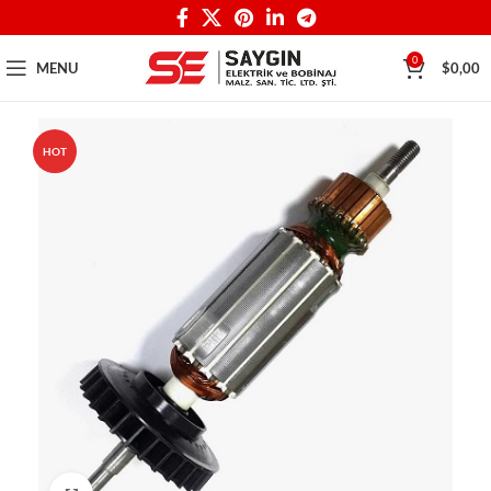
0
MENU
$
0,00
HOT