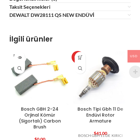
Taksit Seçenekleri
DEWALT DW28111 QS NEW ENDÜVİ
İlgili ürünler
SOLD O
USD
HOT
HO
UT
Bosch GBH 2-24
Bosch Tipi Gbh 11 De
Orjinal Kömür
Endüvi Rotor
(Sigortalı) Carbon
Armature
Brush
$
41,00
BOSCH GBH 11 DE KIRICI
$
0,00