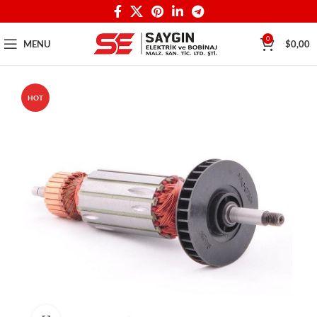
0
MENU
$
0,00
HOT