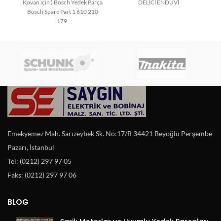
Kovan için ) Bosch Yedek Parça
DELİCİ ENDÜVİ
Bosch Spare Part 1 610 210
179
Emekyemez Mah. Sarızeybek Sk. No:17/B 34421 Beyoğlu Perşembe
Pazarı, İstanbul
Tel: (0212) 297 97 05
Faks: (0212) 297 97 06
BLOG