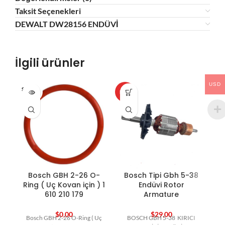
Taksit Seçenekleri
DEWALT DW28156 ENDÜVİ
İlgili ürünler
USD
SOLD O
HOT
HO
UT
Bosch GBH 2-26 O-
Bosch Tipi Gbh 5-38
B
Ring ( Uç Kovan için ) 1
Endüvi Rotor
610 210 179
Armature
$
0,00
$
29,00
Bosch GBH 2-26 O-Ring ( Uç
BOSCH GBH 5-38 KIRICI
B