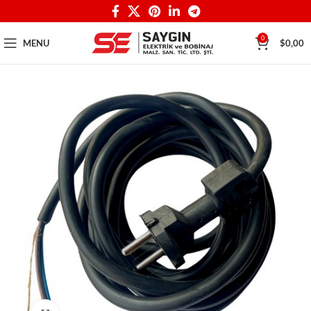
0
MENU
$
0,00