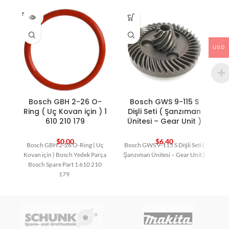
SOLD O
HO
UT
USD
Bosch GBH 2-26 O-
Bosch GWS 9-115 S
Ring ( Uç Kovan için ) 1
Dişli Seti ( Şanzıman
610 210 179
Ünitesi – Gear Unit )
$
0,00
$
6,40
Bosch GBH 2-26 O-Ring ( Uç
Bosch GWS 9-115 S Dişli Seti (
Kovan için ) Bosch Yedek Parça
Şanzıman Ünitesi – Gear Unit )
Bosch Spare Part 1 610 210
179