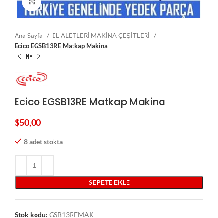
Click to enlarge
Ana Sayfa
EL ALETLERİ MAKİNA ÇEŞİTLERİ
Ecico EGSB13RE Matkap Makina
Ecico EGSB13RE Matkap Makina
$
50,00
8 adet stokta
SEPETE EKLE
Stok kodu:
GSB13REMAK