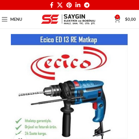
0
MENU
$
0,00