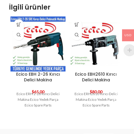
İlgili ürünler
USD
Ecico EBH 2-26 Kırıcı
Ecico EBH2610 Kırıcı
E
Delici Makina
Delici Makina
$
65,00
$
80,00
Ecico ERH 2-26 Kırıcı Delici
Ecico ERH2610 Kırıcı Delici
E
Makina Ecico Yedek Parça
Makina Ecico Yedek Parça
Ec
Ecico Spare Parts
Ecico Spare Parts