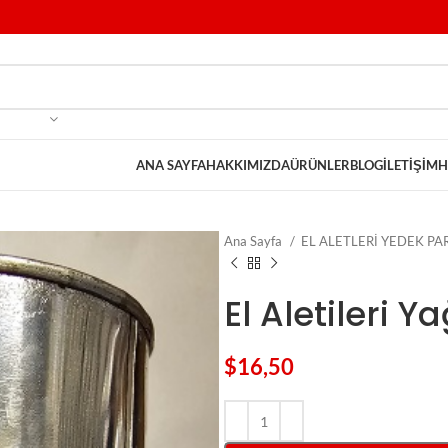
ANA SAYFA
HAKKIMIZDA
ÜRÜNLER
BLOG
İLETIŞIM
H
Ana Sayfa
EL ALETLERİ YEDEK P
El Aletileri Y
$
16,50