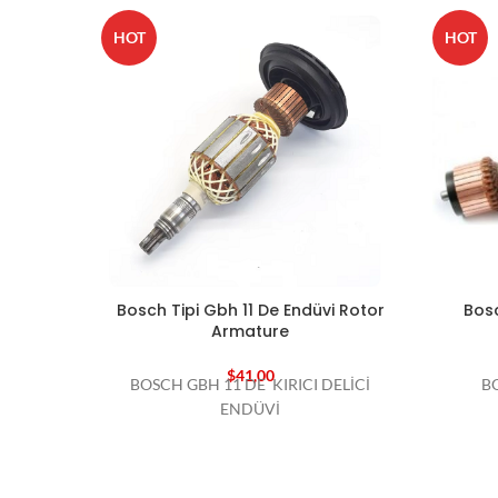
HOT
HOT
Bosch Tipi Gbh 11 De Endüvi Rotor
Bosc
Armature
$
41,00
BOSCH GBH 11 DE KIRICI DELİCİ
B
ENDÜVİ