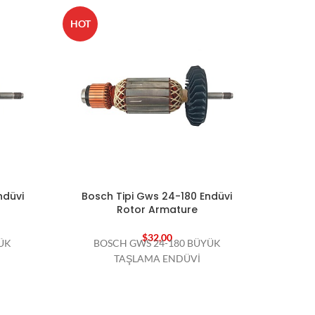
HOT
HOT
ndüvi
Bosch Tipi Gws 24-180 Endüvi
Bosc
Rotor Armature
$
32,00
ÜK
BOSCH GWS 24-180 BÜYÜK
BO
TAŞLAMA ENDÜVİ