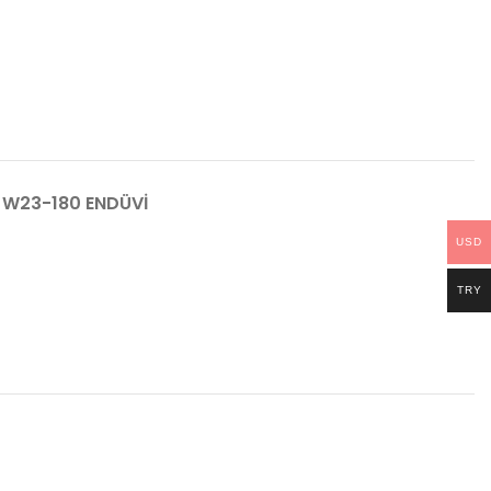
W23-180 ENDÜVİ
USD
TRY