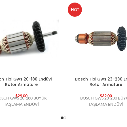
HOT
h Tipi Gws 20-180 Endüvi
Bosch Tipi Gws 23-230 E
Rotor Armature
Rotor Armature
$
29,00
$
32,00
OSCH GWS 20-180 BÜYÜK
BOSCH GWS 23-230 BÜY
TAŞLAMA ENDÜVİ
TAŞLAMA ENDÜVİ