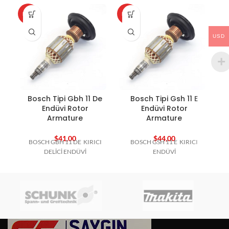
HOT
HOT
HO
USD
Bosch Tipi Gbh 11 De
Bosch Tipi Gsh 11 E
B
Endüvi Rotor
Endüvi Rotor
Armature
Armature
$
41,00
$
44,00
BOSCH GBH 11 DE KIRICI
BOSCH GSH 11 E KIRICI
DELİCİ ENDÜVİ
ENDÜVİ