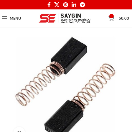
0
MENU
$
0,00