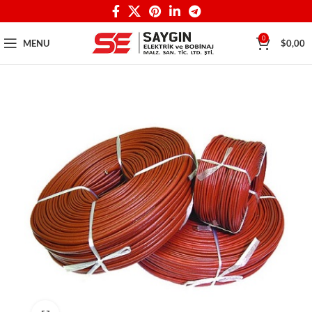
0
MENU
$
0,00