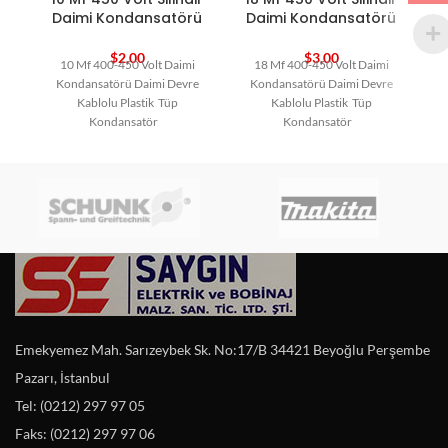
Daimi Kondansatörü
Daimi Kondansatörü
$
2,00
$
3,00
10 Mf 400-450 Volt Daimi
18 Mf 400-450 Volt Daimi
Kondansatörü Daimi Devre
Kondansatörü Daimi Devre
Kablolu Plastik Tüp
Kablolu Plastik Tüp
Kondansatör
Kondansatör
Emekyemez Mah. Sarızeybek Sk. No:17/B 34421 Beyoğlu Perşembe
Pazarı, İstanbul
Tel: (0212) 297 97 05
Faks: (0212) 297 97 06