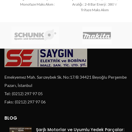
Monofaze Maks Akım :
Aralığı : 2-8 Bar Enerji : 380 V
Trifaze Maks Akım
Emekyemez Mah. Sarızeybek Sk. No:17/B 34421 Beyoğlu Perşembe
Pazarı, İstanbul
Tel: (0212) 297 97 05
Faks: (0212) 297 97 06
BLOG
Şarjlı Motorlar ve Uyumlu Yedek Parçalar: