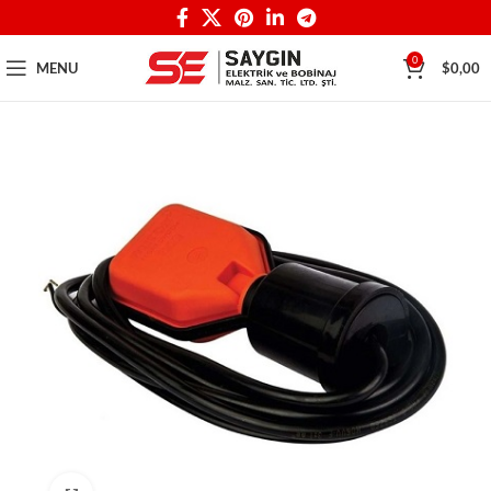
0
MENU
$
0,00