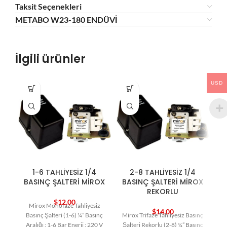
Taksit Seçenekleri
METABO W23-180 ENDÜVİ
İlgili ürünler
USD
1-6 TAHLİYESİZ 1/4
2-8 TAHLİYESİZ 1/4
BASINÇ ŞALTERİ MİROX
BASINÇ ŞALTERİ MİROX
S
REKORLU
$
12,00
Mirox Monofaze Tahliyesiz
$
14,00
Basınç Şalteri (1-6) ¼” Basınç
Mirox Trifaze Tahliyesiz Basınç
Ka
Aralığı : 1-6 Bar Enerji : 220 V
Şalteri Rekorlu (2-8) ¼” Basınç
: 