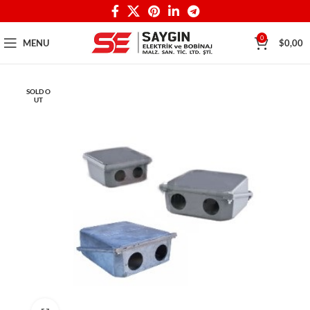
0
MENU
$
0,00
SOLD O
UT