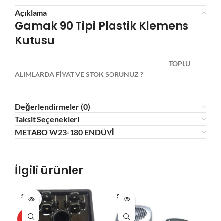
Açıklama
Gamak 90 Tipi Plastik Klemens
Kutusu
TOPLU
ALIMLARDA FİYAT VE STOK SORUNUZ ?
Değerlendirmeler (0)
Taksit Seçenekleri
METABO W23-180 ENDÜVİ
İlgili ürünler
SOLD O
SOLD O
SOL
UT
UT
U
HOT