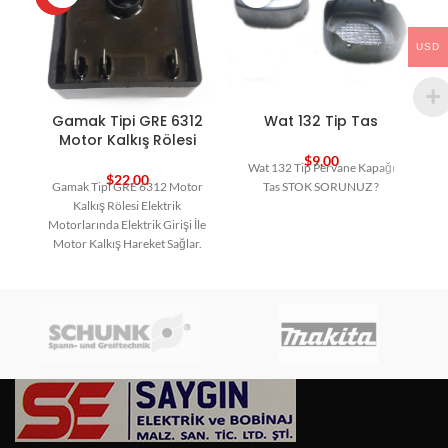
USD
Gamak Tipi GRE 6312
Wat 132 Tip Tas
Motor Kalkış Rölesi
$
9,00
Wat 132 Tip Pervane Kapağı
$
22,00
Gamak Tipi GRE 6312 Motor
Tas STOK SORUNUZ ?
Kalkış Rölesi Elektrik
Tk
Motorlarında Elektrik Girişi İle
Motor Kalkış Hareket Sağlar.
Yansanayi