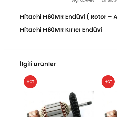
AÇIKLAMA
EK BILG
Hitachi H60MR Endüvi ( Rotor – 
Hitachi H60MR Kırıcı Endüvi
İlgili ürünler
HOT
HOT