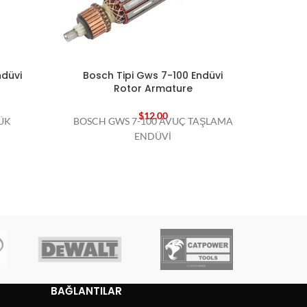
ndüvi
Bosch Tipi Gws 7-100 Endüvi
Bosch
Rotor Armature
$
12,00
ÜK
BOSCH GWS 7-100 AVUÇ TAŞLAMA
BOSC
ENDÜVİ
BAĞLANTILAR