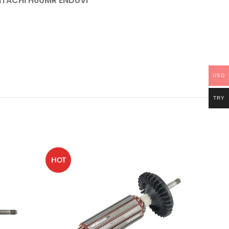
İTACHİ H60MR ENDÜVİ
USD
TRY
HOT
HOT