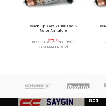
Bosch Tipi Gws 21-180 Endüvi
Bosc
Rotor Armature
$
29,00
BOSCH GWS 21-180 BÜYÜK
B
TAŞLAMA ENDÜVİ
BLOG