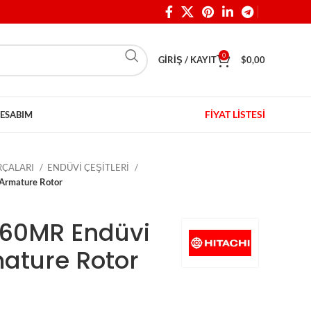
0
GIRIŞ / KAYIT
$
0,00
FİYAT LİSTESİ
ESABIM
ARÇALARI
ENDÜVİ ÇEŞİTLERİ
 Armature Rotor
 H60MR Endüvi
mature Rotor