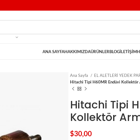
ANA SAYFA
HAKKIMIZDA
ÜRÜNLER
BLOG
İLETIŞIM
H
Ana Sayfa
EL ALETLERİ YEDEK P
Hitachi Tipi H60MR Endüvi Kollektör
Hitachi Tipi
Kollektör Ar
$
30,00