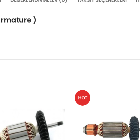
I
DEĞERLENDIRMELER (0)
TAKSIT SEÇENEKLERI
H
Armature )
HOT