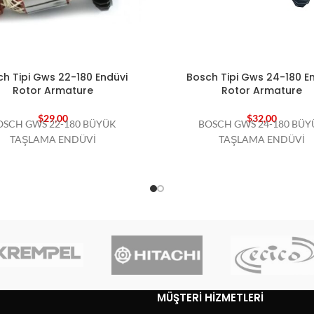
h Tipi Gws 22-180 Endüvi
Bosch Tipi Gws 24-180 E
Rotor Armature
Rotor Armature
$
29,00
$
32,00
OSCH GWS 22-180 BÜYÜK
BOSCH GWS 24-180 BÜY
TAŞLAMA ENDÜVİ
TAŞLAMA ENDÜVİ
MÜŞTERI HIZMETLERI