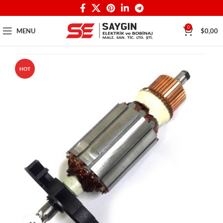
0
MENU
$
0,00
HOT