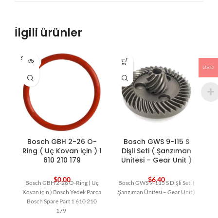
İlgili ürünler
SOLD O
HO
UT
USD
Bosch GBH 2-26 O-
Bosch GWS 9-115 S
B
Ring ( Uç Kovan için ) 1
Dişli Seti ( Şanzıman
610 210 179
Ünitesi – Gear Unit )
$
0,00
$
6,40
Bosch GBH 2-26 O-Ring ( Uç
Bosch GWS 9-115 S Dişli Seti (
Kovan için ) Bosch Yedek Parça
Şanzıman Ünitesi – Gear Unit )
Bosch Spare Part 1 610 210
179