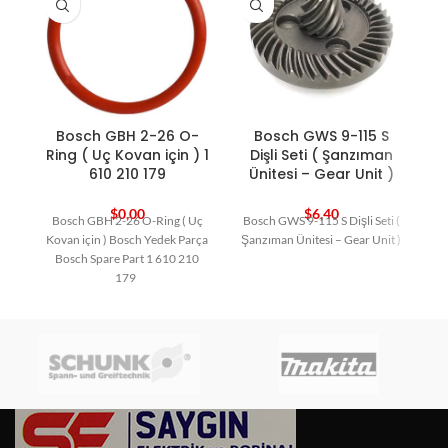
Bosch GBH 2-26 O-
Bosch GWS 9-115 S
B
Ring ( Uç Kovan için ) 1
Dişli Seti ( Şanzıman
610 210 179
Ünitesi – Gear Unit )
$
0,00
$
6,40
Bosch GBH 2-26 O-Ring ( Uç
Bosch GWS 9-115 S Dişli Seti (
Kovan için ) Bosch Yedek Parça
Şanzıman Ünitesi – Gear Unit )
Bosch Spare Part 1 610 210
179