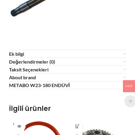
Ek bilgi
Değerlendirmeler (0)
Taksit Seçenekleri
About brand
METABO W23-180 ENDÜVİ
USD
İlgili ürünler
SOLD O
HO
UT