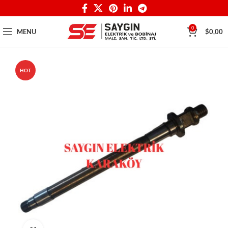
0
MENU
$
0,00
HOT