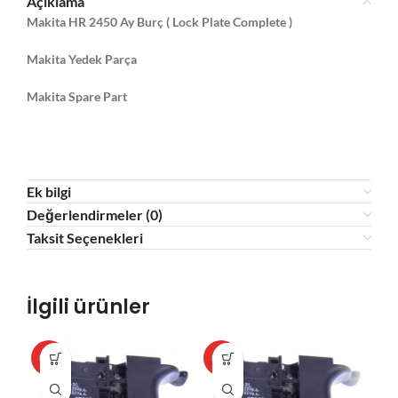
Açıklama
Makita HR 2450 Ay Burç ( Lock Plate Complete )
Makita Yedek Parça
Makita Spare Part
Ek bilgi
Değerlendirmeler (0)
Taksit Seçenekleri
İlgili ürünler
HOT
HOT
HO