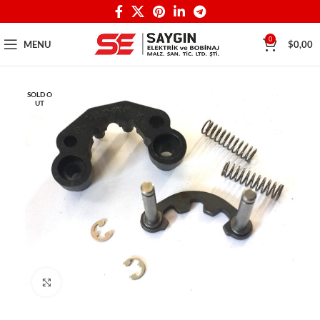
0
MENU
$
0,00
SOLD O
UT
Click to enlarge