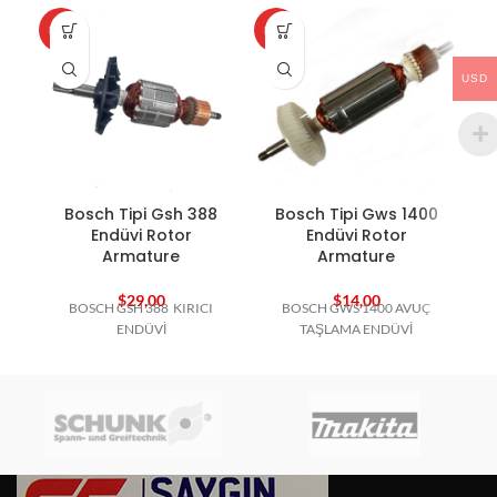
HOT
HOT
HO
USD
Bosch Tipi Gsh 388
Bosch Tipi Gws 1400
B
Endüvi Rotor
Endüvi Rotor
Armature
Armature
$
29,00
$
14,00
BOSCH GSH 388 KIRICI
BOSCH GWS 1400 AVUÇ
ENDÜVİ
TAŞLAMA ENDÜVİ