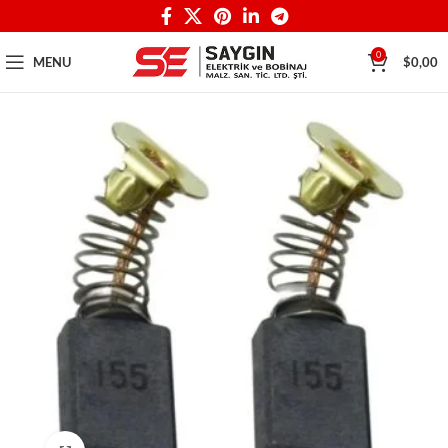
0
MENU
$
0,00