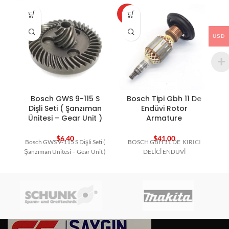
HOT
HO
USD
Bosch GWS 9-115 S
Bosch Tipi Gbh 11 De
Dişli Seti ( Şanzıman
Endüvi Rotor
Ünitesi – Gear Unit )
Armature
$
6,40
$
41,00
Bosch GWS 9-115 S Dişli Seti (
BOSCH GBH 11 DE KIRICI
Şanzıman Ünitesi – Gear Unit )
DELİCİ ENDÜVİ