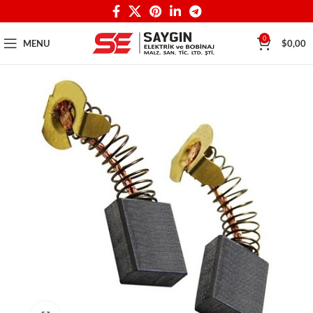
0
MENU
$
0,00