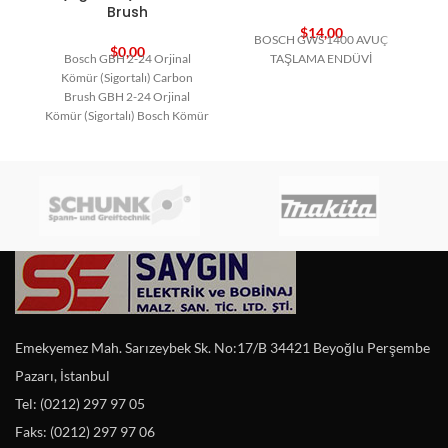
Brush
$
14,00
BOSCH GWS 1400 AVUÇ
$
0,00
Bosch GBH 2-24 Orjinal
TAŞLAMA ENDÜVİ
Kömür (Sigortalı) Carbon
Brush GBH 2-24 Orjinal
Kömür (Sigortalı) Bosch Kömür
Bosch Yedek Parça Carbon
Emekyemez Mah. Sarızeybek Sk. No:17/B 34421 Beyoğlu Perşembe
Pazarı, İstanbul
Tel: (0212) 297 97 05
Faks: (0212) 297 97 06