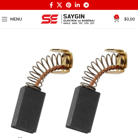
0
MENU
$
0,00