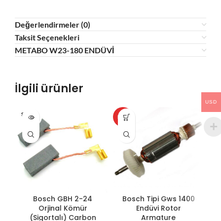
Değerlendirmeler (0)
Taksit Seçenekleri
METABO W23-180 ENDÜVİ
İlgili ürünler
USD
SOLD O
HOT
HO
UT
Bosch GBH 2-24
Bosch Tipi Gws 1400
B
Orjinal Kömür
Endüvi Rotor
(Sigortalı) Carbon
Armature