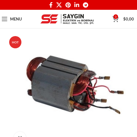
0
MENU
$
0,00
HOT