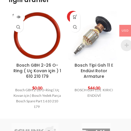
SOLD O
HOT
HO
UT
USD
Bosch GBH 2-26 O-
Bosch Tipi Gsh 11 E
Ring ( Uç Kovan için ) 1
Endüvi Rotor
610 210 179
Armature
$
0,00
$
44,00
Bosch GBH 2-26 O-Ring ( Uç
BOSCH GSH 11 E KIRICI
Kovan için ) Bosch Yedek Parça
ENDÜVİ
Bosch Spare Part 1 610 210
179