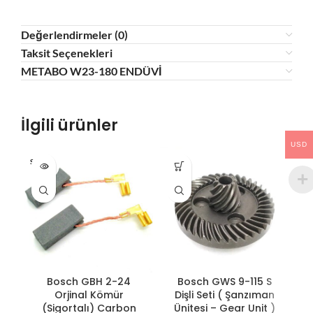
Değerlendirmeler (0)
Taksit Seçenekleri
METABO W23-180 ENDÜVİ
İlgili ürünler
USD
SOLD O
HO
UT
Bosch GBH 2-24
Bosch GWS 9-115 S
Orjinal Kömür
Dişli Seti ( Şanzıman
(Sigortalı) Carbon
Ünitesi – Gear Unit )