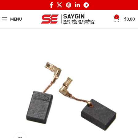
0
MENU
$
0,00