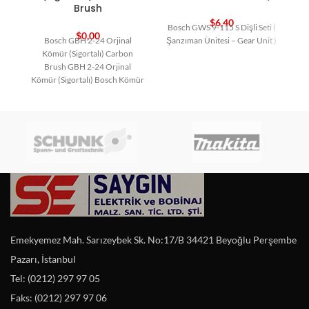
Brush
$
6,40
Bosch GWS 9-115 S Dişli Seti (
$
0,00
Bosch GBH 2-24 Orjinal
Şanzıman Ünitesi – Gear Unit )
Kömür (Sigortalı) Carbon
Brush GBH 2-24 Orjinal
Kömür (Sigortalı) Bosch Kömür
Bosch Yedek Parça Carbon
Emekyemez Mah. Sarızeybek Sk. No:17/B 34421 Beyoğlu Perşembe
Pazarı, İstanbul
Tel: (0212) 297 97 05
Faks: (0212) 297 97 06