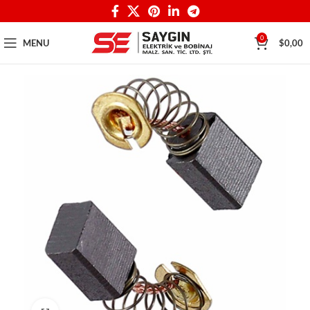
0
MENU
$
0,00