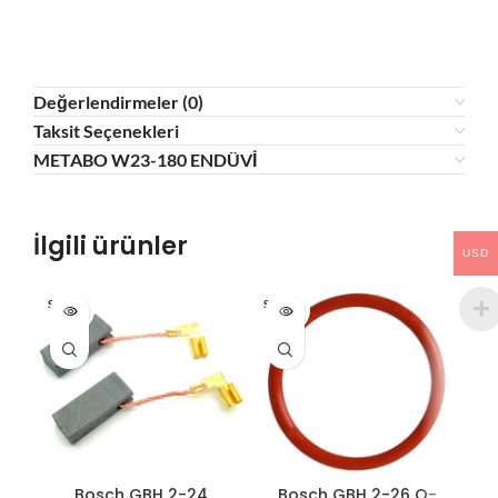
Değerlendirmeler (0)
Taksit Seçenekleri
METABO W23-180 ENDÜVİ
İlgili ürünler
USD
SOLD O
SOLD O
HO
UT
UT
Bosch GBH 2-26 O-
Bosch GBH 2-24
B