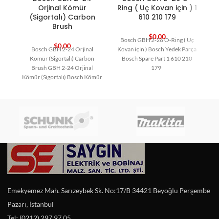
Ring ( Uç Kovan için ) 1
Orjinal Kömür
610 210 179
(Sigortalı) Carbon
Brush
$
0,00
Bosch GBH 2-26 O-Ring ( Uç
$
0,00
Kovan için ) Bosch Yedek Parça
Bosch GBH 2-24 Orjinal
Bosch Spare Part 1 610 210
Kömür (Sigortalı) Carbon
179
Brush GBH 2-24 Orjinal
Kömür (Sigortalı) Bosch Kömür
Bosch Yedek Parça Carbon
Emekyemez Mah. Sarızeybek Sk. No:17/B 34421 Beyoğlu Perşembe
Pazarı, İstanbul
Tel: (0212) 297 97 05