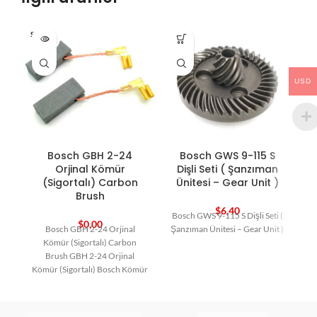
SOLD O
HO
UT
USD
Bosch GBH 2-24
Bosch GWS 9-115 S
Orjinal Kömür
Dişli Seti ( Şanzıman
(Sigortalı) Carbon
Ünitesi – Gear Unit )
Brush
$
6,40
Bosch GWS 9-115 S Dişli Seti (
$
0,00
Bosch GBH 2-24 Orjinal
Şanzıman Ünitesi – Gear Unit )
Kömür (Sigortalı) Carbon
Brush GBH 2-24 Orjinal
Kömür (Sigortalı) Bosch Kömür
Bosch Yedek Parça Carbon