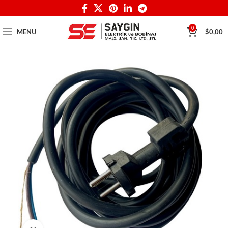
0
MENU
$
0,00