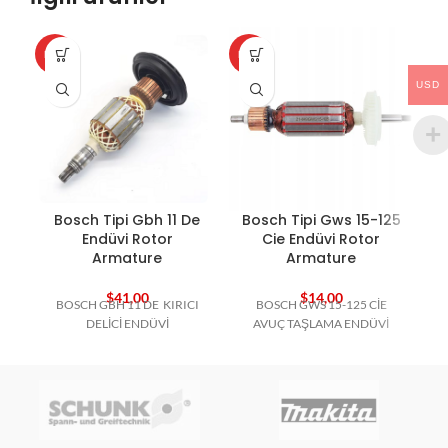
HOT
HOT
HO
USD
Bosch Tipi Gbh 11 De
Bosch Tipi Gws 15-125
B
Endüvi Rotor
Cie Endüvi Rotor
Armature
Armature
$
41,00
$
14,00
BOSCH GBH 11 DE KIRICI
BOSCH GWS 15-125 CİE
B
DELİCİ ENDÜVİ
AVUÇ TAŞLAMA ENDÜVİ