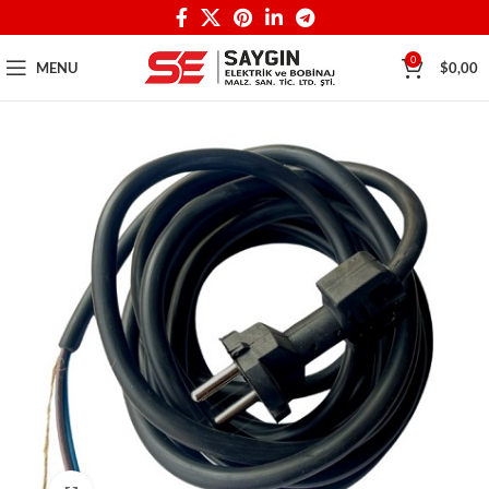
0
MENU
$
0,00