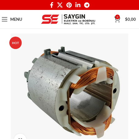
0
MENU
$
0,00
HOT