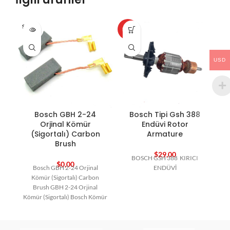
SOLD O
HOT
HO
UT
USD
Bosch GBH 2-24
Bosch Tipi Gsh 388
B
Orjinal Kömür
Endüvi Rotor
(Sigortalı) Carbon
Armature
Brush
$
29,00
BOSCH GSH 388 KIRICI
$
0,00
Bosch GBH 2-24 Orjinal
ENDÜVİ
Kömür (Sigortalı) Carbon
Brush GBH 2-24 Orjinal
Kömür (Sigortalı) Bosch Kömür
Bosch Yedek Parça Carbon