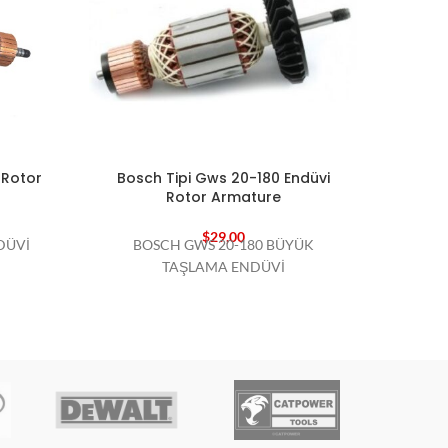
 Rotor
Bosch Tipi Gws 20-180 Endüvi
Bosc
Rotor Armature
$
29,00
DÜVİ
BOSCH GWS 20-180 BÜYÜK
BO
TAŞLAMA ENDÜVİ