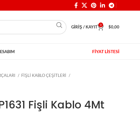
0
GIRIŞ / KAYIT
$
0,00
FİYAT LİSTESİ
ESABIM
ARÇALARI
FİŞLİ KABLO ÇEŞİTLERİ
P1631 Fişli Kablo 4Mt