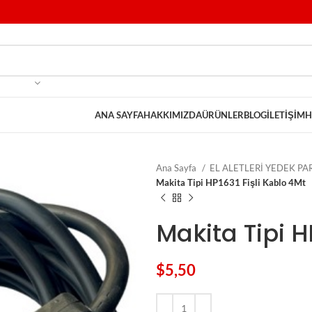
ANA SAYFA
HAKKIMIZDA
ÜRÜNLER
BLOG
İLETIŞIM
H
Ana Sayfa
EL ALETLERİ YEDEK P
Makita Tipi HP1631 Fişli Kablo 4Mt
Makita Tipi H
$
5,50