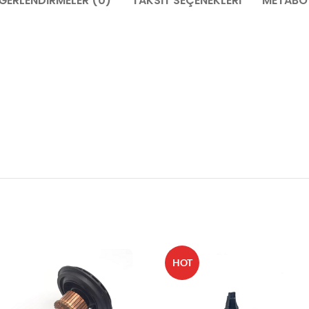
ĞERLENDIRMELER (0)
TAKSIT SEÇENEKLERI
METABO 
HOT