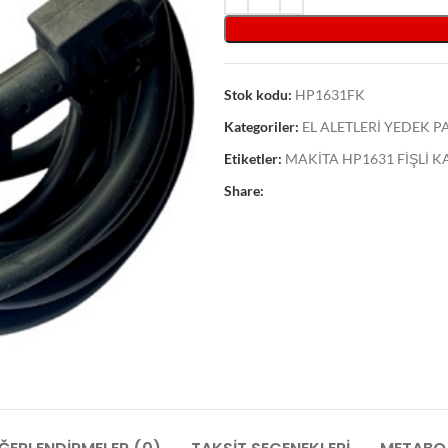
Stok kodu:
HP1631FK
Kategoriler:
EL ALETLERİ YEDEK 
Etiketler:
MAKİTA HP1631 FİŞLİ K
Share: