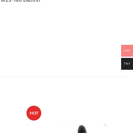
W23-180 ENDÜVİ
USD
TRY
HOT
HOT