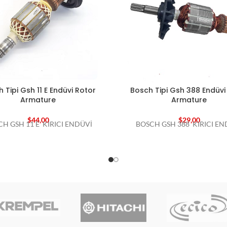
 Tipi Gsh 11 E Endüvi Rotor
Bosch Tipi Gsh 388 Endüvi
Armature
Armature
$
44,00
$
29,00
H GSH 11 E KIRICI ENDÜVİ
BOSCH GSH 388 KIRICI EN