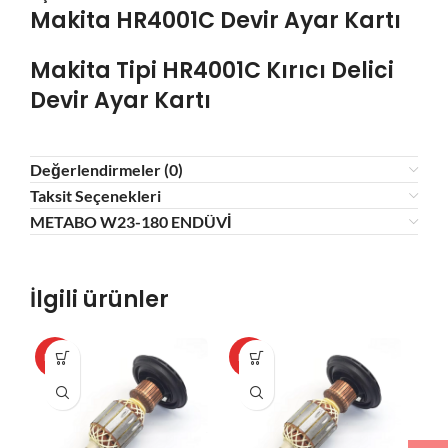
Makita HR4001C Devir Ayar Kartı
Makita Tipi HR4001C Kırıcı Delici
Devir Ayar Kartı
Değerlendirmeler (0)
Taksit Seçenekleri
METABO W23-180 ENDÜVİ
İlgili ürünler
HOT
HOT
HO