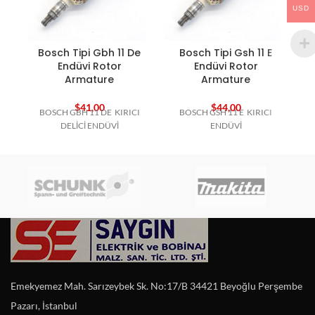
USD
Bosch Tipi Gbh 11 De
Bosch Tipi Gsh 11 E
Endüvi Rotor
Endüvi Rotor
Armature
Armature
$
41,00
$
44,00
BOSCH GBH 11 DE KIRICI
BOSCH GSH 11 E KIRICI
DELİCİ ENDÜVİ
ENDÜVİ
Emekyemez Mah. Sarızeybek Sk. No:17/B 34421 Beyoğlu Perşembe
Pazarı, İstanbul