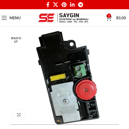
0
MENU
$
0,00
SOLD O
UT
Click to enlarge