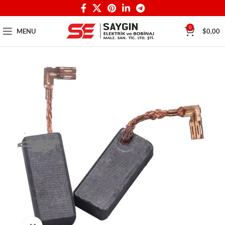
0
MENU
$
0,00