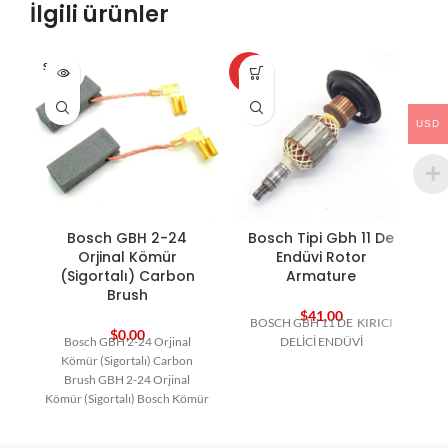
İlgili ürünler
SOLD O
HOT
HO
UT
USD
Bosch GBH 2-24
Bosch Tipi Gbh 11 De
Orjinal Kömür
Endüvi Rotor
(Sigortalı) Carbon
Armature
Brush
$
41,00
BOSCH GBH 11 DE KIRICI
$
0,00
Bosch GBH 2-24 Orjinal
DELİCİ ENDÜVİ
Kömür (Sigortalı) Carbon
Brush GBH 2-24 Orjinal
Kömür (Sigortalı) Bosch Kömür
Bosch Yedek Parça Carbon