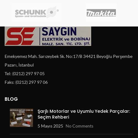
Emekyemez Mah. Sarızeybek Sk. No:17/B 34421 Beyoğlu Perşembe
Pazarı, İstanbul
Tel: (0212) 297 97 05
Faks: (0212) 297 97 06
BLOG
Şarjlı Motorlar ve Uyumlu Yedek Parçalar:
Seçim Rehberi
5 Mayıs 2025
No Comments